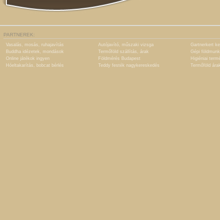
PARTNEREK:
Vasalás, mosás, ruhajavítás
Autójavító, műszaki vizsga
Gartnerkert ke
Buddha idézetek, mondások
Termőföld szállítás, árak
Gépi földmunk
Online játékok ingyen
Földmérés Budapest
Higiéniai term
Hóeltakarítás, bobcat bérlés
Teddy festék nagykereskedés
Termőföld ára