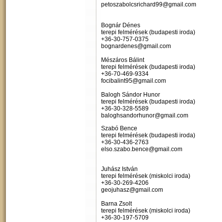
petoszabolcsrichard99@gmail.com
Bognár Dénes
terepi felmérések (budapesti iroda)
+36-30-757-0375
bognardenes@gmail.com
Mészáros Bálint
terepi felmérések (budapesti iroda)
+36-70-469-9334
focibalint95@gmail.com
Balogh Sándor Hunor
terepi felmérések (budapesti iroda)
+36-30-328-5589
baloghsandorhunor@gmail.com
Szabó Bence
terepi felmérések (budapesti iroda)
+36-30-436-2763
elso.szabo.bence@gmail.com
Juhász István
terepi felmérések (miskolci iroda)
+36-30-269-4206
geojuhasz@gmail.com
Barna Zsolt
terepi felmérések (miskolci iroda)
+36-30-197-5709