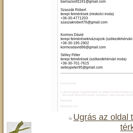
barnazsolt1191@gmail.com
Szaszák Róbert
terepi felmérések (miskolci iroda)
+36-30-4771203
szaszakrobert76@gmail.com
Kormos Dávid
terepi felmérések/vázrajzok (székesfehérvári
+36-30-195-2902
kormosdavid88@gmail.com
Sélley Péter
terepi felmérések (székesfehérvári iroda)
+36-30-701-7615
selleypeter95@gmail.com
Formátumok
A dokumentum megtekinthető az alábbi formátumokban is
- Microsoft Word Document formátum:
http://terratis.hu/
Partnerek
MaXeline.com
Ugrás az oldal 
tér