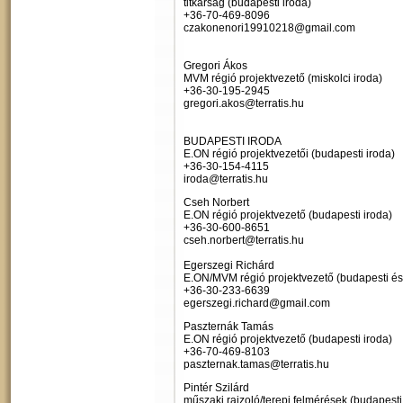
titkárság (budapesti iroda)
+36-7
0-469-8096
czakonenori19910218@gmail.com
Gregori Ákos
MVM régió projektvezető (miskolci iroda)
+36-30-195-2945
gregori.akos@terratis.hu
BUDAPESTI IRODA
E.ON régió projektvezetői (budapesti iroda)
+36-30-154-4115
iroda@terratis.hu
Cseh Norbert
E.ON régió projektvezető (budapesti iroda)
+36-30-600-8651
cseh.norbert@terratis.hu
Egerszegi Richárd
E.ON/MVM régió projektvezető (budapesti és 
+36-30-233-6639
egerszegi.richard@gmail.com
Paszternák Tamás
E.ON régió projektvezető (budapesti iroda)
+36-70-469-8103
paszternak.tamas@terratis.hu
Pintér Szilárd
műszaki rajzoló/terepi felmérések (budapesti