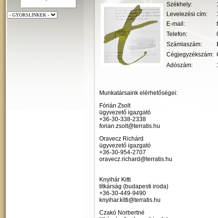
Székhely:
Levelezési cím:
E-mail:
Telefon:
Számlaszám:
Cégjegyzékszám:
Adószám:
Munkatársaink elérhetőségei:
Fórián Zsolt
ügyvezető igazgató
+36-30-338-2338
forian.zsolt@terratis.hu
Oravecz Richárd
ügyvezető igazgató
+36-30-954-2707
oravecz.richard@terratis.hu
Knyihár Kitti
titkárság (budapesti iroda)
+36-3
0-449-9490
knyihar.kitti@terratis.hu
Czakó Norbertné