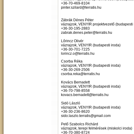
+36-70-469-8104
pinter.szilard@terratis.hu
Zábrák Dénes Péter
vázrajzok, VENYIR projektvezető (budapesti 
+36-30-195-2883
zabrak.denes.peter@terratis.hu
Lőrincz Olivér
vázrajzok, VENYIR (budapesti iroda)
+36-30-701-7225
lorincz.o@terratis.hu
Csorba Réka
vázrajzok, VENYIR (budapesti iroda)
+36-30-269-2506
csorba.reka@terratis.hu
Kovács Bernadett
vázrajzok, VENYIR (budapesti iroda)
+36-70-798-8558
kovacs.bernadett@terratis.hu
Sidó László
vázrajzok, VENYIR (budapesti iroda)
+36-30-236-8620
sido.laszlo.terratis@gmail.com
Pető Szabolcs Richárd
vázrajzok, terepi felmérések (miskolci iroda)
+36-70-380-8724